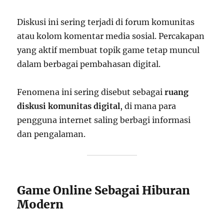
Diskusi ini sering terjadi di forum komunitas
atau kolom komentar media sosial. Percakapan
yang aktif membuat topik game tetap muncul
dalam berbagai pembahasan digital.
Fenomena ini sering disebut sebagai
ruang
diskusi komunitas digital
, di mana para
pengguna internet saling berbagi informasi
dan pengalaman.
Game Online Sebagai Hiburan
Modern