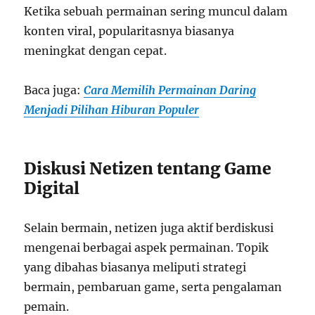
Ketika sebuah permainan sering muncul dalam
konten viral, popularitasnya biasanya
meningkat dengan cepat.
Baca juga:
Cara Memilih Permainan Daring
Menjadi Pilihan Hiburan Populer
Diskusi Netizen tentang Game
Digital
Selain bermain, netizen juga aktif berdiskusi
mengenai berbagai aspek permainan. Topik
yang dibahas biasanya meliputi strategi
bermain, pembaruan game, serta pengalaman
pemain.