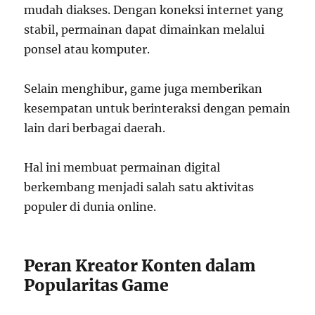
mudah diakses. Dengan koneksi internet yang
stabil, permainan dapat dimainkan melalui
ponsel atau komputer.
Selain menghibur, game juga memberikan
kesempatan untuk berinteraksi dengan pemain
lain dari berbagai daerah.
Hal ini membuat permainan digital
berkembang menjadi salah satu aktivitas
populer di dunia online.
Peran Kreator Konten dalam
Popularitas Game