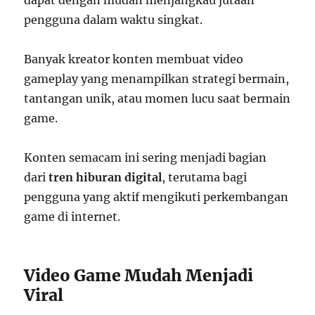
pengguna dalam waktu singkat.
Banyak kreator konten membuat video
gameplay yang menampilkan strategi bermain,
tantangan unik, atau momen lucu saat bermain
game.
Konten semacam ini sering menjadi bagian
dari
tren hiburan digital
, terutama bagi
pengguna yang aktif mengikuti perkembangan
game di internet.
Video Game Mudah Menjadi
Viral