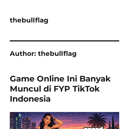
thebullflag
Author:
thebullflag
Game Online Ini Banyak
Muncul di FYP TikTok
Indonesia