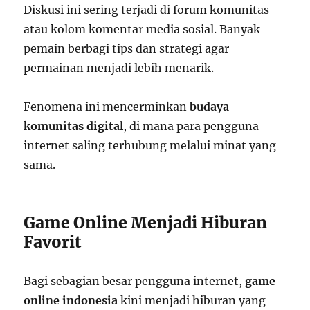
Diskusi ini sering terjadi di forum komunitas
atau kolom komentar media sosial. Banyak
pemain berbagi tips dan strategi agar
permainan menjadi lebih menarik.
Fenomena ini mencerminkan
budaya
komunitas digital
, di mana para pengguna
internet saling terhubung melalui minat yang
sama.
Game Online Menjadi Hiburan
Favorit
Bagi sebagian besar pengguna internet,
game
online indonesia
kini menjadi hiburan yang