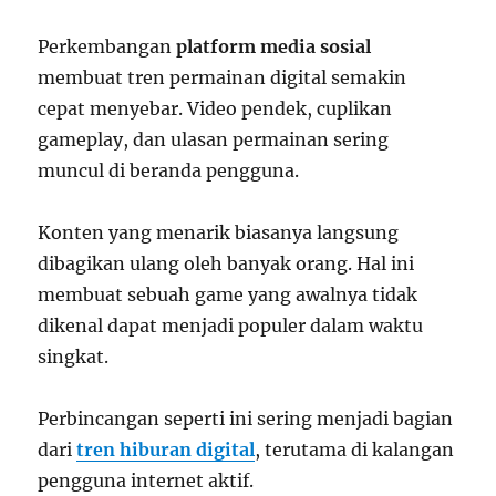
Perkembangan
platform media sosial
membuat tren permainan digital semakin
cepat menyebar. Video pendek, cuplikan
gameplay, dan ulasan permainan sering
muncul di beranda pengguna.
Konten yang menarik biasanya langsung
dibagikan ulang oleh banyak orang. Hal ini
membuat sebuah game yang awalnya tidak
dikenal dapat menjadi populer dalam waktu
singkat.
Perbincangan seperti ini sering menjadi bagian
dari
tren hiburan digital
, terutama di kalangan
pengguna internet aktif.