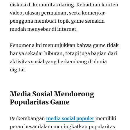
diskusi di komunitas daring. Kehadiran konten
video, ulasan permainan, serta komentar
pengguna membuat topik game semakin
mudah menyebar di internet.
Fenomena ini menunjukkan bahwa game tidak
hanya sekadar hiburan, tetapi juga bagian dari
aktivitas sosial yang berkembang di dunia
digital.
Media Sosial Mendorong
Popularitas Game
Perkembangan
media sosial populer
memiliki
peran besar dalam meningkatkan popularitas