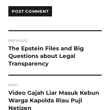
Post
PREVIOUS
navigation
The Epstein Files and Big
Previous
post:
Questions about Legal
Transparency
NEXT
Video Gajah Liar Masuk Kebun
Next
post:
Warga Kapolda Riau Puji
Netizen