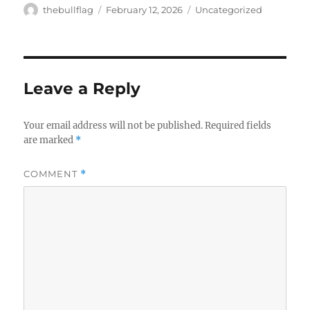
Author
Posted
Categories
thebullflag
February 12, 2026
Uncategorized
on
Leave a Reply
Your email address will not be published.
Required fields
are marked
*
COMMENT
*