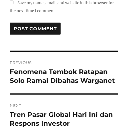
Save my name, email, and website in this browser for
the next time I comment.
Post
PREVIOUS
navigation
Fenomena Tembok Ratapan
Previous
post:
Solo Ramai Dibahas Warganet
NEXT
Tren Pasar Global Hari Ini dan
Next
post:
Respons Investor