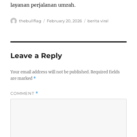
layanan perjalanan umrah.
Author
Posted
Categories
thebullflag
February 20, 2026
berita viral
on
Leave a Reply
Your email address will not be published.
Required fields
are marked
*
COMMENT
*