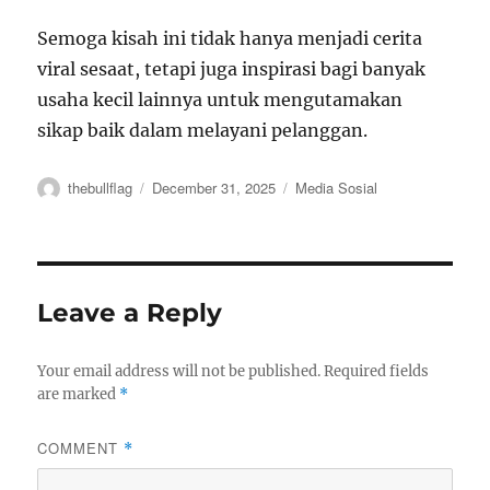
Semoga kisah ini tidak hanya menjadi cerita
viral sesaat, tetapi juga inspirasi bagi banyak
usaha kecil lainnya untuk mengutamakan
sikap baik dalam melayani pelanggan.
Author
Posted
Categories
thebullflag
December 31, 2025
Media Sosial
on
Leave a Reply
Your email address will not be published.
Required fields
are marked
*
COMMENT
*